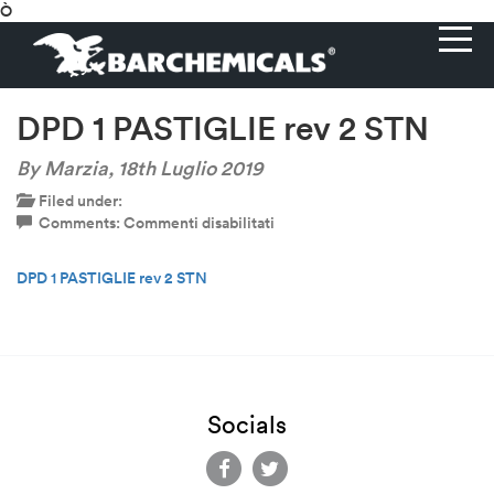
Ò
DPD 1 PASTIGLIE rev 2 STN
By Marzia,
18th Luglio 2019
Filed under:
su
Comments:
Commenti disabilitati
DPD
1
DPD 1 PASTIGLIE rev 2 STN
PASTIGLIE
rev
2
STN
Socials