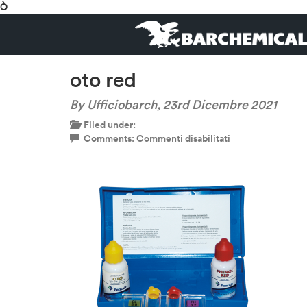
Ò
oto red
By Ufficiobarch,
23rd Dicembre 2021
Filed under:
su
Comments:
Commenti disabilitati
oto
red