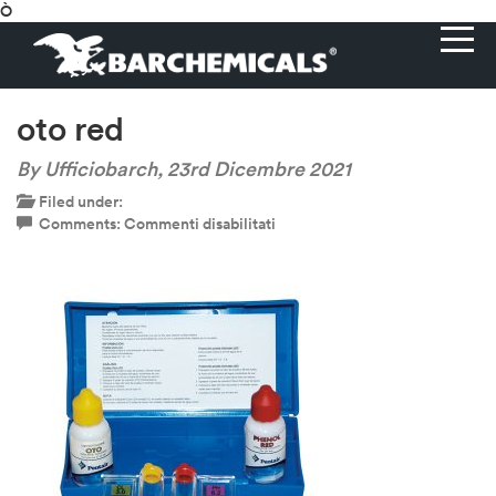
Ò
oto red
By Ufficiobarch,
23rd Dicembre 2021
Filed under:
su
Comments:
Commenti disabilitati
oto
red