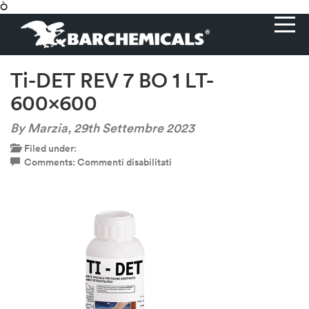
Ò
Ti-DET REV 7 BO 1 LT-
600×600
By Marzia,
29th Settembre 2023
Filed under:
su
Comments:
Commenti disabilitati
Ti-
DET
REV
7
BO
1
LT-
600×600