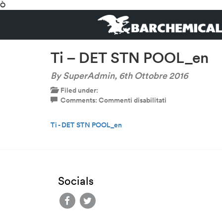
Ò
Ti – DET STN POOL_en
By SuperAdmin,
6th Ottobre 2016
Filed under:
su
Comments:
Commenti disabilitati
Ti
–
Ti - DET STN POOL_en
DET
STN
POOL_en
Socials