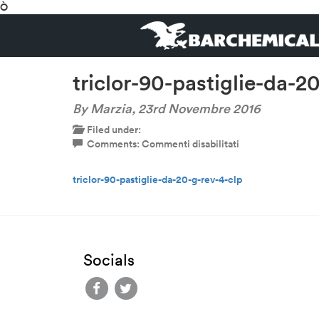
Ò
triclor-90-pastiglie-da-2
By Marzia,
23rd Novembre 2016
Filed under:
su
Comments:
Commenti disabilitati
triclor-
90-
triclor-90-pastiglie-da-20-g-rev-4-clp
pastiglie-
da-
20-
g-
rev-
4-
Socials
clp