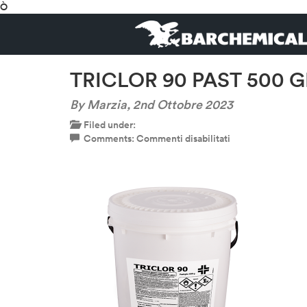
Ò
TRICLOR 90 PAST 500 G
By Marzia,
2nd Ottobre 2023
Filed under:
su
Comments:
Commenti disabilitati
TRICLOR
90
PAST
500
GR
20
PZ-
600×600