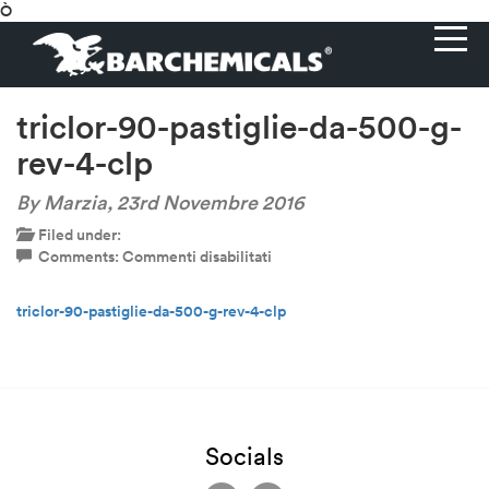
Ò
triclor-90-pastiglie-da-500-g-
rev-4-clp
By Marzia,
23rd Novembre 2016
Filed under:
su
Comments:
Commenti disabilitati
triclor-
90-
triclor-90-pastiglie-da-500-g-rev-4-clp
pastiglie-
da-
500-
g-
rev-
4-
clp
Socials