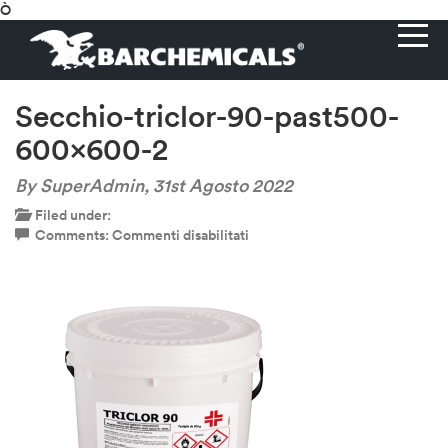
Ò
Secchio-triclor-90-past500-
600×600-2
By SuperAdmin,
31st Agosto 2022
Filed under:
su
Comments:
Commenti disabilitati
Secchio-
triclor-
90-
past500-
600×600-
2