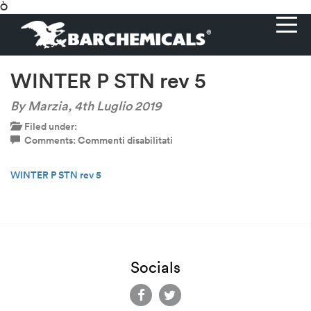
Ò
WINTER P STN rev 5
By Marzia,
4th Luglio 2019
Filed under:
su
Comments:
Commenti disabilitati
WINTER
P
WINTER P STN rev 5
STN
rev
5
Socials