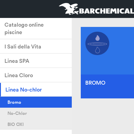
Catalogo online
piscine
I Sali della Vita
Linea SPA
Linea Cloro
BROMO
Linea No-chlor
Bromo
BROMO
No-Chlor
BIO OXI
Il Bromo è un potente oss
ideale per l’igienizzazion