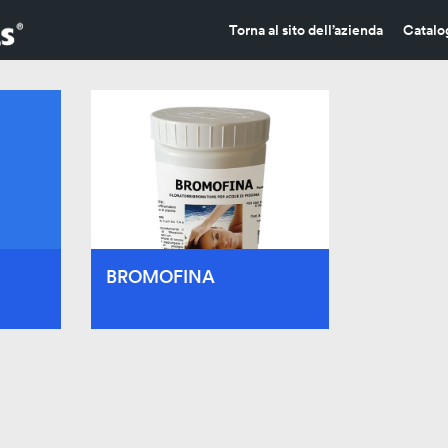
Torna al sito dell’azienda
Catalo
BROMOFINA
BROMOFINA
idante,
Ossidante solido in pastiglie per
e
piscine e spas.