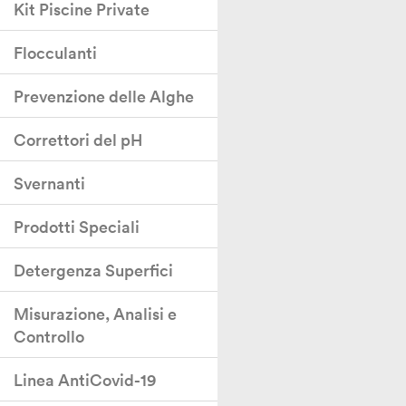
Kit Piscine Private
dell’acqua della piscina co
stessa efficacia del Cloro.
Flocculanti
Prevenzione delle Alghe
Correttori del pH
Svernanti
Prodotti Speciali
Detergenza Superfici
Misurazione, Analisi e
Controllo
Linea AntiCovid-19