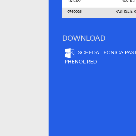
076022
PASTIGL
0760026
PASTIGLIE R
DOWNLOAD
SCHEDA TECNICA PAS
PHENOL RED