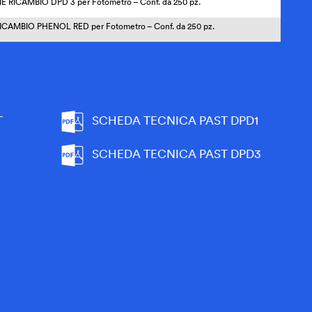
IE RICAMBIO DPD 3 per Fotometro
– Conf. da 25
0
pz.
ICAMBIO PHENOL RED per Fotometro – Conf. da 250 pz.
T
SCHEDA TECNICA PAST DPD1
SCHEDA TECNICA PAST DPD3