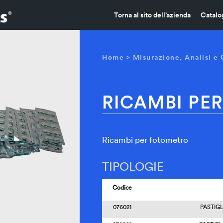
Torna al sito dell’azienda
Catalo
Home
>
Misurazione, Analisi e 
RICAMBI PE
Ricambi per fotometro
TIPOLOGIE
Codice
076021
PASTIGL