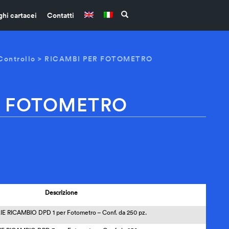
ghi cartacei
Contatti
Controllo
> RICAMBI PER FOTOMETRO
R FOTOMETRO
Descrizione
IE RICAMBIO DPD 1 per Fotometro
– Conf. da 25
0
pz.